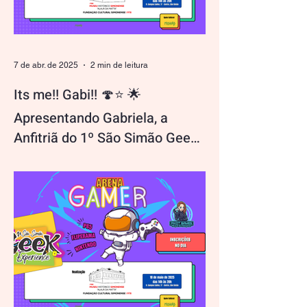
7 de abr. de 2025
2 min de leitura
Its me!! Gabi!! 🍄⭐ 🌟
Apresentando Gabriela, a
Anfitriã do 1º São Simão Geek
Experience!
Olá, geeks, gamers, otakus e nerds de
todos os cantos! Meu nome é Gabriela,
mas podem me chamar de Gabi 🍄⭐️.
Tenho 19 anos e sou a...