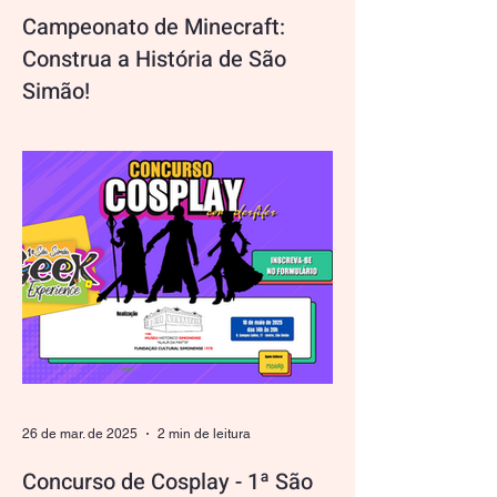
Campeonato de Minecraft:
Construa a História de São
Simão!
Prepare-se para um desafio que une
criatividade e preservação histórica! Como
parte do 1º São Simão Geek Experience ,
convidamos todos os...
26 de mar. de 2025
2 min de leitura
Concurso de Cosplay - 1ª São