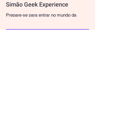
Simão Geek Experience
Prepare-se para entrar no mundo da
fantasia e criatividade! O Concurso de
Cosplay é o momento perfeito para você
mostrar seu talento em...
25 de mar. de 2025
2 min de leitura
Seja um Patrocinador do 1º
São Simão Geek Experience e