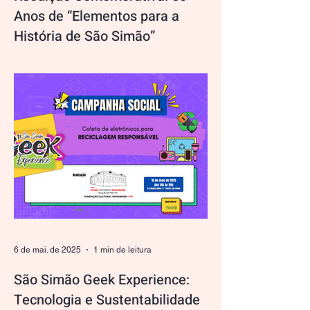
Anos de “Elementos para a
História de São Simão”
Publicada em 1975, a obra Elementos
para a História de São Simão, escrita por
Fausto Pires de Oliveira, tornou-se um
marco documental para a preservação da
memória e identidade do nosso município.
Em 2025, celebramos os 50 anos da
primeira edição desse livro tão
significativo. A família do autor, sensível ao
valor cultural da obra, gentilmente cedeu
os direitos autorais à FUNCUS —
Fundação Cultural Simonense — o que
nos possibilita planejar sua reedição
oficial. Atendendo aos
6 de mai. de 2025
1 min de leitura
São Simão Geek Experience:
Tecnologia e Sustentabilidade