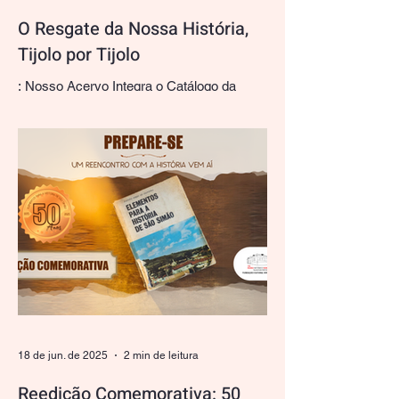
O Resgate da Nossa História,
Tijolo por Tijolo
: Nosso Acervo Integra o Catálogo da
Tijoloteca Paulista com Raridades de
Henrique Dumont Há quem veja em um
tijolo apenas um bloco de argila cozida.
Para nós, do Museu Histórico Simonense
Alaur da Matta (Fundação Cultural
Simonense), cada um deles é uma página
manuscrita que reconta a evolução
urbana, a arquitetura e a própria identidade
paulista. É com imensa alegria e orgulho
institucional que compartilhamos com
nossos leitores, amigos e pesquisadores
uma grande conquista:
18 de jun. de 2025
2 min de leitura
Reedição Comemorativa: 50