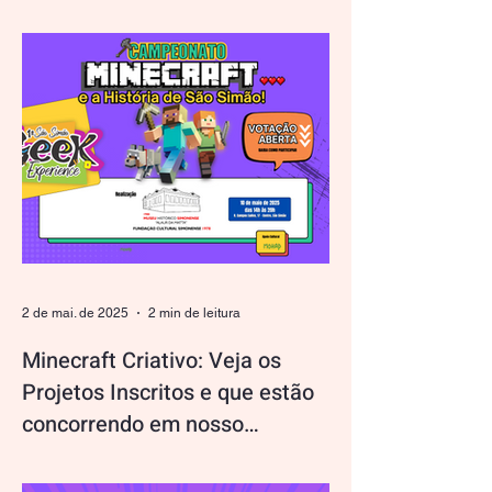
O Museu Histórico Alaur da Matta está
pronto para receber a 23ª Semana
Nacional de Museus, e neste ano o evento
promete ser uma...
2 de mai. de 2025
2 min de leitura
Minecraft Criativo: Veja os
Projetos Inscritos e que estão
concorrendo em nosso
Concurso!
Nós do Museu Histórico Alaur da Matta
estamos vibrando com a criatividade dos