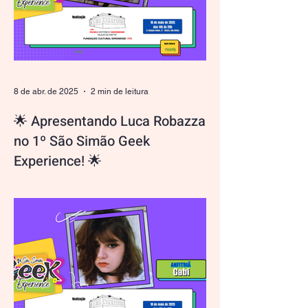
8 de abr. de 2025
2 min de leitura
🌟 Apresentando Luca Robazza
no 1º São Simão Geek
Experience! 🌟
Hey, fãs de Minecraft e apaixonados por
construções épicas! É hora de conhecer
Luca Robazza, o talento criativo por trás
do Campeonato de...