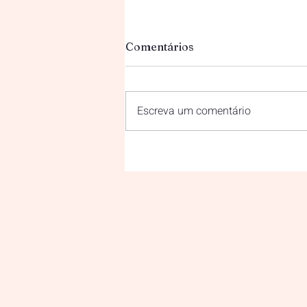
Comentários
Escreva um comentário
O Modernismo nas Escolas:
Como o Projeto "Museu
Também é Coisa de Criança
Trouxe a Vanguarda de 192
para São Simão