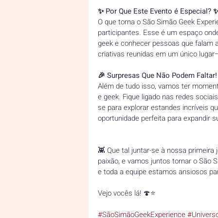
✨ Por Que Este Evento é Especial? ✨
O que torna o São Simão Geek Experi
participantes. Esse é um espaço ond
geek e conhecer pessoas que falam a
criativas reunidas em um único luga
🎉 Surpresas Que Não Podem Faltar! 
Além de tudo isso, vamos ter moment
e geek. Fique ligado nas redes sociai
se para explorar estandes incríveis q
oportunidade perfeita para expandir s
👾 Que tal juntar-se à nossa primeira
paixão, e vamos juntos tornar o São 
e toda a equipe estamos ansiosos par
Vejo vocês lá! 🍄⭐️  
#SãoSimãoGeekExperience
#Univers