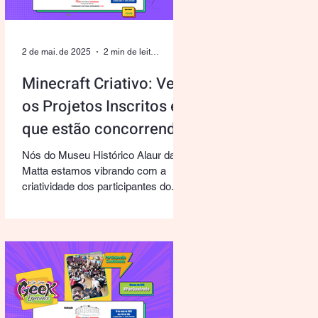
2 de mai. de 2025
2 min de leitura
Minecraft Criativo: Veja
os Projetos Inscritos e
que estão concorrendo
em nosso Concurso!
Nós do Museu Histórico Alaur da
Matta estamos vibrando com a
criatividade dos participantes do
concurso de Minecraft. A proposta
desafiou...