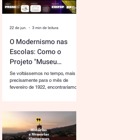
22 de jun.
3 min de leitura
O Modernismo nas
Escolas: Como o
Projeto "Museu
Também é Coisa de
Se voltássemos no tempo, mais
Criança" Trouxe a
precisamente para o mês de
fevereiro de 1922, encontraríamos o
Vanguarda de 1922 para
Teatro Municipal de São Paulo
São Simão
tomado por um turbilhão de novas
ideias, cores vibrantes e o desejo
profundo de chacoalhar a cultura
brasileira. A Semana de Arte
Moderna nascia ali, rompendo com
as regras rígidas do passado e