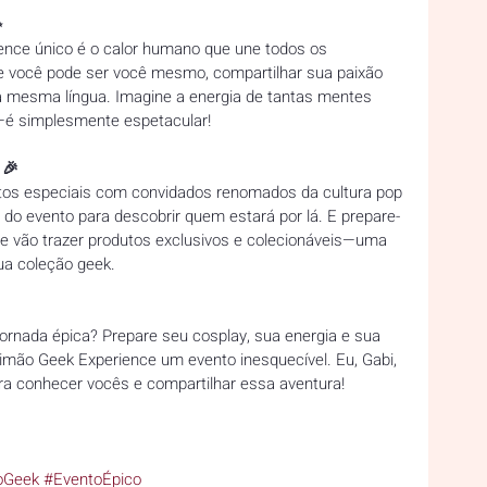
  
ence único é o calor humano que une todos os 
e você pode ser você mesmo, compartilhar sua paixão 
 mesma língua. Imagine a energia de tantas mentes 
r—é simplesmente espetacular!
🎉  
os especiais com convidados renomados da cultura pop 
s do evento para descobrir quem estará por lá. E prepare-
ue vão trazer produtos exclusivos e colecionáveis—uma 
ua coleção geek.
 jornada épica? Prepare seu cosplay, sua energia e sua 
Simão Geek Experience um evento inesquecível. Eu, Gabi, 
a conhecer vocês e compartilhar essa aventura!  
oGeek
#EventoÉpico