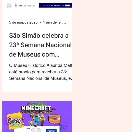
5 de mai. de 2025
1 min de leitura
São Simão celebra a
23ª Semana Nacional
de Museus com
inovação e cultura pop
O Museu Histórico Alaur da Matta
está pronto para receber a 23ª
Semana Nacional de Museus, e
neste ano o evento promete ser
uma...