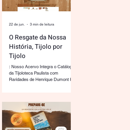
Memórias Simonenses". Produzido
com o valioso fomento da Lei Paulo
Gustavo Municipal de São Simão -
SP, o projeto surge como um
22 de jun.
3 min de leitura
registro audio
O Resgate da Nossa
História, Tijolo por
Tijolo
: Nosso Acervo Integra o Catálogo
da Tijoloteca Paulista com
Raridades de Henrique Dumont Há
quem veja em um tijolo apenas um
bloco de argila cozida. Para nós, do
Museu Histórico Simonense Alaur
da Matta (Fundação Cultural
Simonense), cada um deles é uma
página manuscrita que reconta a
evolução urbana, a arquitetura e a