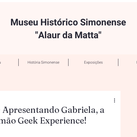
Museu Histórico Simonense
"Alaur da Matta"
u
História Simonense
Exposições
🌟 Apresentando Gabriela, a
Simão Geek Experience!