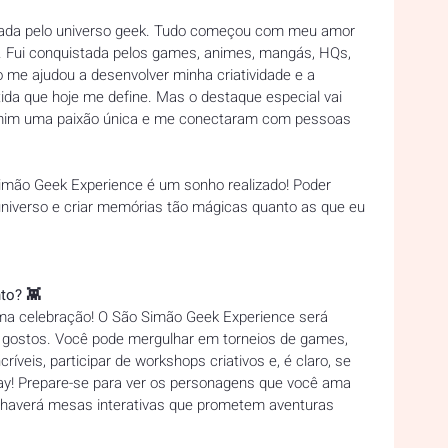
ada pelo universo geek. Tudo começou com meu amor 
tes. Fui conquistada pelos games, animes, mangás, HQs, 
 me ajudou a desenvolver minha criatividade e a 
ida que hoje me define. Mas o destaque especial vai 
mim uma paixão única e me conectaram com pessoas 
Simão Geek Experience é um sonho realizado! Poder 
 universo e criar memórias tão mágicas quanto as que eu 
to? 👾 
a celebração! O São Simão Geek Experience será 
s gostos. Você pode mergulhar em torneios de games, 
veis, participar de workshops criativos e, é claro, se 
y! Prepare-se para ver os personagens que você ama 
 haverá mesas interativas que prometem aventuras 