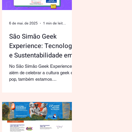
autorais à FUNCUS — Fundação
Cultural Simonense — o que nos
possibilita planejar sua reedição
6 de mai. de 2025
1 min de leitura
oficial. Atendendo aos
São Simão Geek
Experience: Tecnologia
e Sustentabilidade em
Ação!
No São Simão Geek Experience,
além de celebrar a cultura geek e
pop, também estamos
comprometidos com a
sustentabilidade. Durante o...