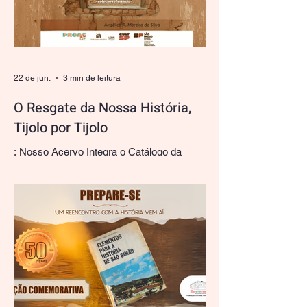
lançamento do vídeo documentário
"Histórias e Memórias Simonenses".
Produzido com o valioso fomento da Lei
Paulo Gustavo Municipal de São Simão -
SP, o projeto surge como um registro audio
22 de jun.
3 min de leitura
O Resgate da Nossa História,
Tijolo por Tijolo
: Nosso Acervo Integra o Catálogo da
Tijoloteca Paulista com Raridades de
Henrique Dumont Há quem veja em um
tijolo apenas um bloco de argila cozida.
Para nós, do Museu Histórico Simonense
Alaur da Matta (Fundação Cultural
Simonense), cada um deles é uma página
manuscrita que reconta a evolução
urbana, a arquitetura e a própria identidade
paulista. É com imensa alegria e orgulho
institucional que compartilhamos com