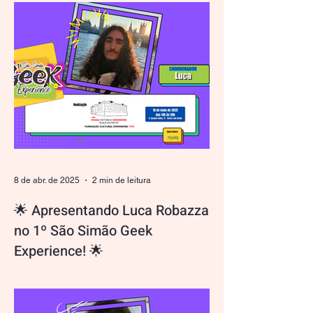
orgulho de contar com Cordeiro de Sá, um
verdadeiro embaixador da cultura e
inovação, entre os...
8 de abr. de 2025
2 min de leitura
🌟 Apresentando Luca Robazza
no 1º São Simão Geek
Experience! 🌟
Hey, fãs de Minecraft e apaixonados por
construções épicas! É hora de conhecer
Luca Robazza, o talento criativo por trás