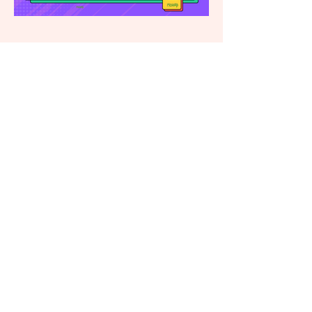
26 de mar. de 2025
2 min de leitura
Concurso de Cosplay - 1ª São
Simão Geek Experience
Prepare-se para entrar no mundo da
fantasia e criatividade! O Concurso de
Cosplay é o momento perfeito para você
mostrar seu talento em...