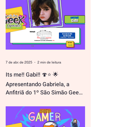
do Campeonato de...
7 de abr. de 2025
2 min de leitura
Its me!! Gabi!! 🍄⭐ 🌟
Apresentando Gabriela, a
Anfitriã do 1º São Simão Geek
Experience!
Olá, geeks, gamers, otakus e nerds de
todos os cantos! Meu nome é Gabriela,
mas podem me chamar de Gabi 🍄⭐️.
Tenho 19 anos e sou a...