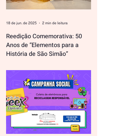
nossos leitores, amigos e pesquisadores
uma grande conquista:
18 de jun. de 2025
2 min de leitura
Reedição Comemorativa: 50
Anos de “Elementos para a
História de São Simão”
Publicada em 1975, a obra Elementos
para a História de São Simão, escrita por
Fausto Pires de Oliveira, tornou-se um
marco documental para a preservação da
memória e identidade do nosso município.
Em 2025, celebramos os 50 anos da
primeira edição desse livro tão
significativo. A família do autor, sensível ao
valor cultural da obra, gentilmente cedeu
os direitos autorais à FUNCUS —
Fundação Cultural Simonense — o que