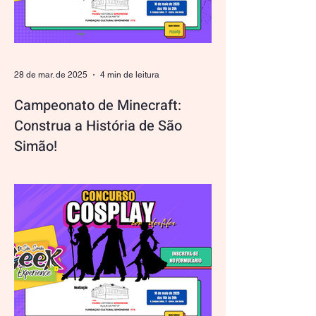
28 de mar. de 2025
4 min de leitura
Campeonato de Minecraft:
Construa a História de São
Simão!
Prepare-se para um desafio que une
criatividade e preservação histórica! Como
parte do 1º São Simão Geek Experience ,
convidamos todos os...