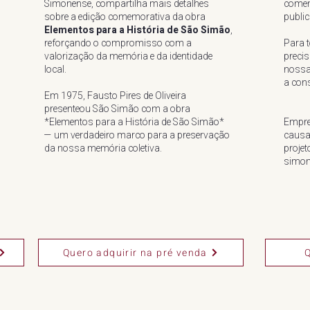
Simonense, compartilha mais detalhes
comem
sobre a edição comemorativa da obra
publi
Elementos para a História de São Simão
,
reforçando o compromisso com a
Para t
valorização da memória e da identidade
preci
local.
nossa 
a cons
Em 1975, Fausto Pires de Oliveira
presenteou São Simão com a obra
*Elementos para a História de São Simão*
Empre
— um verdadeiro marco para a preservação
causa
da nossa memória coletiva.
projet
simon
Quero adquirir na pré venda
Q