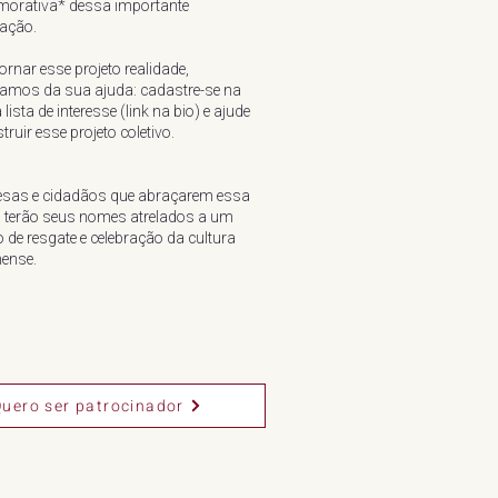
orativa* dessa importante
cação.
ornar esse projeto realidade,
samos da sua ajuda: cadastre-se na
lista de interesse (link na bio) e ajude
truir esse projeto coletivo.
sas e cidadãos que abraçarem essa
 terão seus nomes atrelados a um
o de resgate e celebração da cultura
ense.
uero ser patrocinador