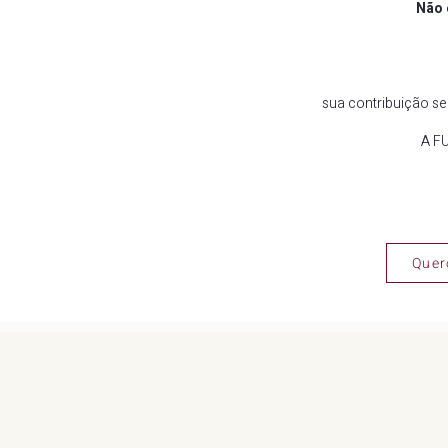
Não 
sua contribuição se
A FU
Quer