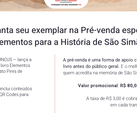
nta seu exemplar na Pré-venda esp
lementos para a História de São Sim
UNCUS — lança a
A pré-venda é uma forma de apoio cu
livro Elementos
livro antes do público geral.
E o melh
sto Pires de
quem acredita na memória de São S
Valor promocional: R$ 80,0
o inclui conteúdos
e QR Codes para
A taxa de R$ 3,00 é cobr
em cada tran