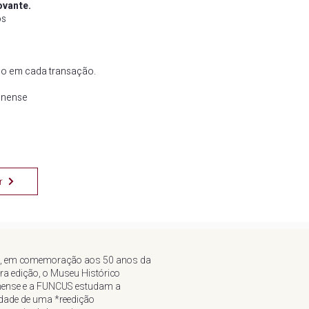
ovante.
os
nco em cada transação.
onense
r
, em comemoração aos 50 anos da
ra edição, o Museu Histórico
ense e a FUNCUS estudam a
idade de uma *reedição