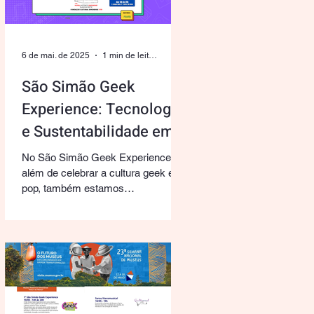
autorais à FUNCUS — Fundação
Cultural Simonense — o que nos
possibilita planejar sua reedição
6 de mai. de 2025
1 min de leitura
oficial. Atendendo aos
São Simão Geek
Experience: Tecnologia
e Sustentabilidade em
Ação!
No São Simão Geek Experience,
além de celebrar a cultura geek e
pop, também estamos
comprometidos com a
sustentabilidade. Durante o...