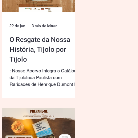
Memórias Simonenses". Produzido
com o valioso fomento da Lei Paulo
Gustavo Municipal de São Simão -
SP, o projeto surge como um
22 de jun.
3 min de leitura
registro audio
O Resgate da Nossa
História, Tijolo por
Tijolo
: Nosso Acervo Integra o Catálogo
da Tijoloteca Paulista com
Raridades de Henrique Dumont Há
quem veja em um tijolo apenas um
bloco de argila cozida. Para nós, do
Museu Histórico Simonense Alaur
da Matta (Fundação Cultural
Simonense), cada um deles é uma
página manuscrita que reconta a
evolução urbana, a arquitetura e a