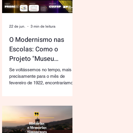
22 de jun.
3 min de leitura
O Modernismo nas
Escolas: Como o
Projeto "Museu
Também é Coisa de
Se voltássemos no tempo, mais
Criança" Trouxe a
precisamente para o mês de
fevereiro de 1922, encontraríamos o
Vanguarda de 1922 para
Teatro Municipal de São Paulo
São Simão
tomado por um turbilhão de novas
ideias, cores vibrantes e o desejo
profundo de chacoalhar a cultura
brasileira. A Semana de Arte
Moderna nascia ali, rompendo com
as regras rígidas do passado e