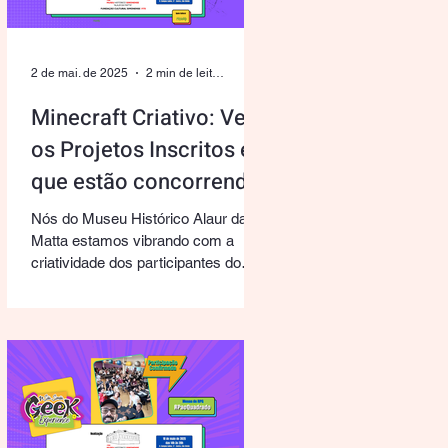
2 de mai. de 2025
2 min de leitura
Minecraft Criativo: Veja
os Projetos Inscritos e
que estão concorrendo
em nosso Concurso!
Nós do Museu Histórico Alaur da
Matta estamos vibrando com a
criatividade dos participantes do
concurso de Minecraft. A proposta
desafiou...