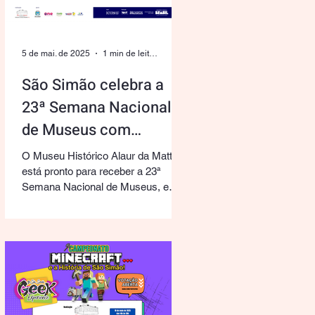
5 de mai. de 2025
1 min de leitura
São Simão celebra a
23ª Semana Nacional
de Museus com
inovação e cultura pop
O Museu Histórico Alaur da Matta
está pronto para receber a 23ª
Semana Nacional de Museus, e
neste ano o evento promete ser
uma...